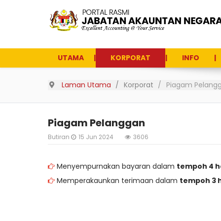
UTAMA
KORPORAT
INFO
Laman Utama
Korporat
Piagam Pelang
Piagam Pelanggan
Butiran
15 Jun 2024
3606
Menyempurnakan bayaran dalam
tempoh 4 h
Memperakaunkan terimaan dalam
tempoh 3 h